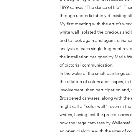
1899 canvas “The dance of life”. These
through unpredictable yet existing aff
My first meeting with the artist’s work
white wall isolated the precious and 
and to look again and again, enhancing
analysis of each single fragment reve
the installation designed by Maria W
of pictorial communication.
In the wake of the small paintings col
the dilation of colors and shapes, in
involvement, then participation and, fin
Broadened canvases, along with the en
might call a “color wall”, even in the 
whites, having lost the preciousness e
how the large canvases by Wallenstål c
an open dialogue with the sizes of c