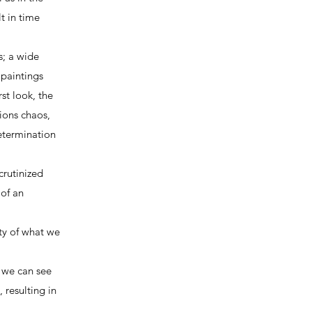
t in time
s; a wide
 paintings
st look, the
tions chaos,
etermination
crutinized
 of an
ity of what we
, we can see
 resulting in