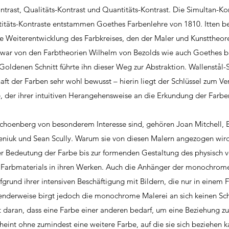
rast, Qualitäts-Kontrast und Quantitäts-Kontrast. Die Simultan-Kon
titäts-Kontraste entstammen Goethes Farbenlehre von 1810. Itten b
ne Weiterentwicklung des Farbkreises, den der Maler und Kunsttheore
t war von den Farbtheorien Wilhelm von Bezolds wie auch Goethes bee
Goldenen Schnitt führte ihn dieser Weg zur Abstraktion. Wallenstål
aft der Farben sehr wohl bewusst – hierin liegt der Schlüssel zum Ve
 der ihrer intuitiven Herangehensweise an die Erkundung der Farben
-Schoenberg von besonderem Interesse sind, gehören Joan Mitchell, 
niuk und Sean Scully. Warum sie von diesen Malern angezogen wird,
r Bedeutung der Farbe bis zur formenden Gestaltung des physisch
n Farbmaterials in ihren Werken. Auch die Anhänger der monochrom
fgrund ihrer intensiven Beschäftigung mit Bildern, die nur in einem 
hnenderweise birgt jedoch die monochrome Malerei an sich keinen Sch
t daran, dass eine Farbe einer anderen bedarf, um eine Beziehung zu
cheint ohne zumindest eine weitere Farbe, auf die sie sich beziehen 