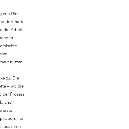
ng von Ulm
nd dort hatte
e die Arbeit
ldenden
gemischte
elen.
rneut nutzen
ke zu. Die
ette – wo die
o der Prozess
k, und
e erste
iration, frei
n aus ihren