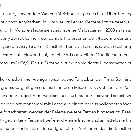
t.
tet hatte, verwendete Wallenstål-Schoenberg nach ihrer Übersiedlu
ur noch Acrylfarben. In Ulm war ihr Lehrer Klemens Etz gewesen, u
llung. In München legte sie zunächst eine Malpause ein. 2003 nahm si
h Jerry Zeniuk kennen, der damals Professor an der Akademie der Bi
ug sie die Acrylfarben – Künstlerfarben von Lascaux sowie selbst an
ichten auf Leinwand auf, um eine substanziellere Oberfläche zu erzi
berg um 2006/2007 zur Ölfarbe zurück, da sie deren Eigenschaften e
h die Künstlerin nur wenige verschiedene Farbtuben der Firma Schminc
gebnis sorgfältigen und ausführlichen Mischens, sowohl auf der Pal
ufeinander abgestimmt werden – als auch auf der Leinwand selbst, w
älde beginnt manchmal mit Farbe aus einem bereits vollendeten Wer
ortschreitet, werden der Palette weitere Farben hinzugefügt. Dies
 »geplanten« Farbe ist befreiend – eine frische und unmittelbare Insp
emälde sind in Schichten aufgebaut, ein Verfahren, das die Künstleri