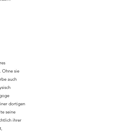
res
. Ohne sie
arbe auch
ysisch
agoge
iner dortigen
te seine
htlich ihrer
t,