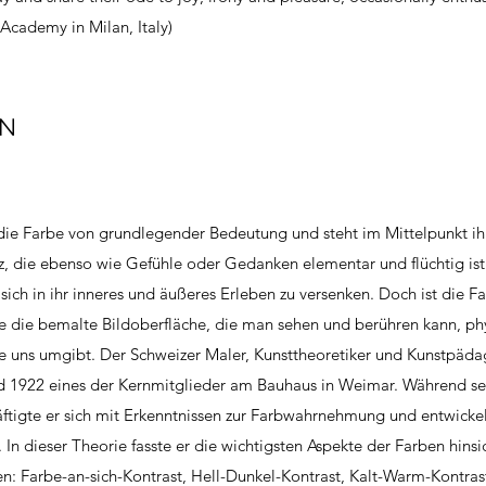
Academy in Milan, Italy)
EN
 die Farbe von grundlegender Bedeutung und steht im Mittelpunkt ih
z, die ebenso wie Gefühle oder Gedanken elementar und flüchtig ist
 sich in ihr inneres und äußeres Erleben zu versenken. Doch ist die F
e die bemalte Bildoberfläche, die man sehen und berühren kann, ph
, die uns umgibt. Der Schweizer Maler, Kunsttheoretiker und Kunstpäd
d 1922 eines der Kernmitglieder am Bauhaus in Weimar. Während se
häftigte er sich mit Erkenntnissen zur Farbwahrnehmung und entwickel
In dieser Theorie fasste er die wichtigsten Aspekte der Farben hinsic
arbe-an-sich-Kontrast, Hell-Dunkel-Kontrast, Kalt-Warm-Kontras