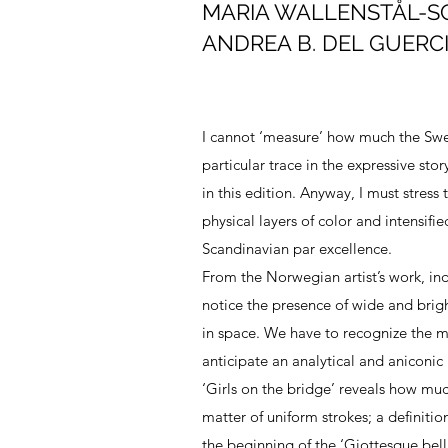
MARIA WALLENSTÅL-
ANDREA B. DEL GUERCI
I cannot ‘measure’ how much the Swedi
particular trace in the expressive st
in this edition. Anyway, I must stres
physical layers of color and intens
Scandinavian par excellence.
From the Norwegian artist’s work, in
notice the presence of wide and brig
in space. We have to recognize the m
anticipate an analytical and aniconic
‘Girls on the bridge’ reveals how muc
matter of uniform strokes; a definiti
the beginning of the ‘Giottesque bell