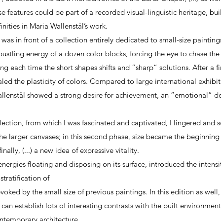
 features could be part of a recorded visual-linguistic heritage, buil
inities in Maria Wallenstål’s work.
 was in front of a collection entirely dedicated to small-size painting
bustling energy of a dozen color blocks, forcing the eye to chase the
 each time the short shapes shifts and “sharp” solutions. After a fir
aled the plasticity of colors. Compared to large international exhibi
allenstål showed a strong desire for achievement, an “emotional” d
lection, from which I was fascinated and captivated, I lingered and s
 the larger canvases; in this second phase, size became the beginning
ally, (...) a new idea of expressive vitality.
ergies floating and disposing on its surface, introduced the intens
stratification of
voked by the small size of previous paintings. In this edition as well
an establish lots of interesting contrasts with the built environment,
ontemporary architecture.